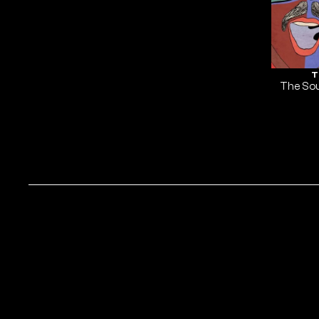
T
The Sou