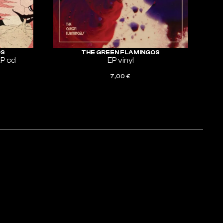
OS
THE GREEN FLAMINGOS
LP cd
EP vinyl
7,00
€
ADD TO CART