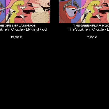
HE GREEN FLAMINGOS
THE GREEN FLAMING
thern Oracle – LP vinyl + cd
The Southern Oracle – 
15,00
€
7,00
€
ADD TO CART
ADD TO CART