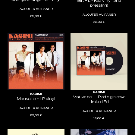
Gift – LP Red vinyl (2nd
pressing)
AJOUTER AU PANIER
AJOUTER AU PANIER
23,00
€
23,00
€
KACIMI
KACIMI
Mauvaise – LP cd digisleeve
Mauvaise – LP vinyl
Limited Ed.
AJOUTER AU PANIER
AJOUTER AU PANIER
23,00
€
13,00
€