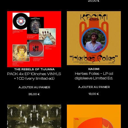
20,00
€
KACIMI
THE REBELS OF TIJUANA
Herbes Folles – LP cd
PACK 4x EP 10inches VINYLS
digisleeve Limited Ed.
+ 1 CD (very limited ed.)
AJOUTER AU PANIER
AJOUTER AU PANIER
13,00
€
35,00
€