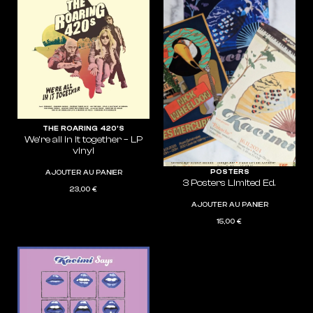
THE ROARING 420'S
We’re all in it together – LP
vinyl
POSTERS
AJOUTER AU PANIER
3 Posters Limited Ed.
23,00
€
AJOUTER AU PANIER
15,00
€