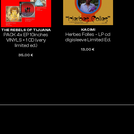
KACIMI
THE REBELS OF TIJUANA
Herbes Folles – LP cd
PACK 4x EP 10inches
digisleeve Limited Ed.
VINYLS + 1 CD (very
limited ed.)
13,00
€
35,00
€
AJOUTER AU PANIER
AJOUTER AU PANIER