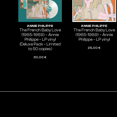
ANNIE PHILIPPE
ANNIE PHILIPPE
The French Baby Love
The French Baby Love
(1965-1969) – Annie
(1965-1969) – Annie
Philippe – LP vinyl
Philippe – LP vinyl
(Deluxe Pack – Limited
25,00
€
to 50 copies)
AJOUTER AU PANIER
30,00
€
AJOUTER AU PANIER