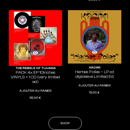
KACIMI
THE REBELS OF TIJUANA
Herbes Folles – LP cd
PACK 4x EP 10inches
digisleeve Limited Ed.
VINYLS + 1 CD (very limited
ed.)
AJOUTER AU PANIER
AJOUTER AU PANIER
13,00
€
35,00
€
SHOP