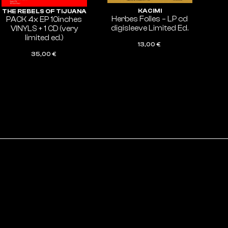
KACIMI
THE REBELS OF TIJUANA
Herbes Folles – LP cd
PACK 4x EP 10inches
digisleeve Limited Ed.
VINYLS + 1 CD (very
limited ed.)
13,00
€
35,00
€
AJOUTER AU PANIER
AJOUTER AU PANIER