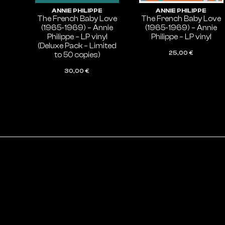
ANNIE PHILIPPE
ANNIE PHILIPPE
The French Baby Love
The French Baby Love
(1965-1969) – Annie
(1965-1969) – Annie
Philippe – LP vinyl
Philippe – LP vinyl
(Deluxe Pack – Limited
25,00
€
to 50 copies)
AJOUTER AU PANIER
30,00
€
AJOUTER AU PANIER