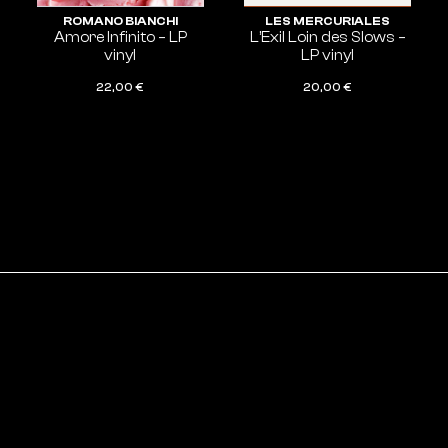
ROMANO BIANCHI
LES MERCURIALES
Amore Infinito – LP
L’Exil Loin des Slows –
vinyl
LP vinyl
22,00
€
20,00
€
AJOUTER AU PANIER
AJOUTER AU PANIER